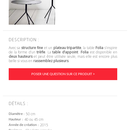
DESCRIPTION :
Avec sa
structure fine
et un
plateau tripartite
, la table
Folia
s’inspire
de la forme d’un
trèfle
. La
table d’appoint Folia
est disponible en
deux hauteurs
et peut être utilisée seule, mais elle est encore plus
belle si vous en
rassemblez plusieurs
.
POSER UNE QUESTION SUR CE PRODUIT >
DÉTAILS :
50 cm
Diamètre
40 ou 45 cm
Hauteur
2015
Année de création