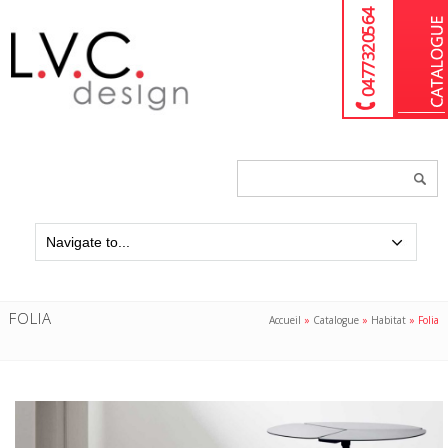
04 77 32 05 64
Chercher
un
produit...
FOLIA
Accueil
»
Catalogue
»
Habitat
»
Folia