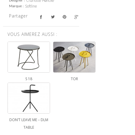
Charlotte Høncke
Designer
Softline
Marque
Partager
VOUS AIMEREZ AUSSI :
S 18
TOR
DON’T LEAVE ME – DLM
TABLE