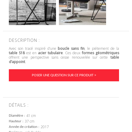
DESCRIPTION :
Avec son tracé inspiré d’une
boucle sans fin
, le piétement de la
table S18
est en
acier tubulaire
. Ces deux
formes géométriques
offrent une perspective sans cesse renouvelée sur cette
table
d’appoint
.
POSER UNE QUESTION SUR CE PRODUIT >
DÉTAILS :
41 cm
Diamètre
37 cm
Hauteur
2017
Année de création