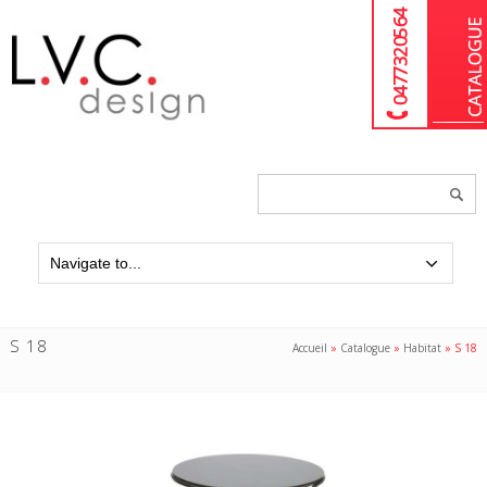
04 77 32 05 64
Chercher
un
produit...
S 18
Accueil
»
Catalogue
»
Habitat
»
S 18