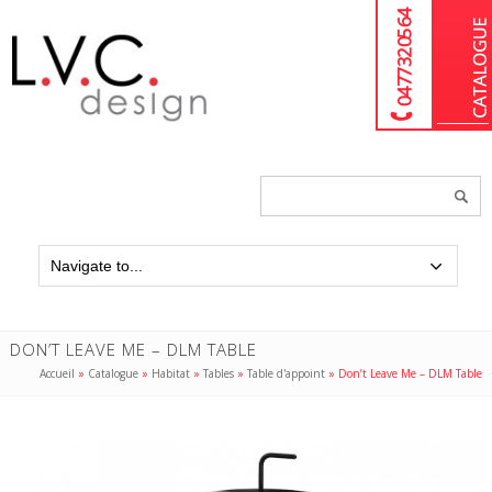
04 77 32 05 64
Chercher
un
produit...
DON’T LEAVE ME – DLM TABLE
Accueil
»
Catalogue
»
Habitat
»
Tables
»
Table d'appoint
»
Don’t Leave Me – DLM Table