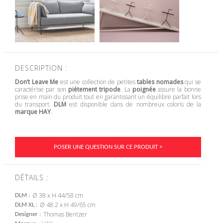
DESCRIPTION :
Don’t Leave Me
est une collection de petites
tables nomades
qui se
caractérise par son
piétement tripode
. La
poignée
assure la bonne
prise en main du produit tout en garantissant un équilibre parfait lors
du transport.
DLM
est disponible dans de nombreux coloris de la
marque HAY
.
POSER UNE QUESTION SUR CE PRODUIT >
DÉTAILS :
Ø 38 x H 44/58 cm
DLM
Ø 48.2 x H 49/65 cm
DLM XL
Thomas Bentzer
Designer