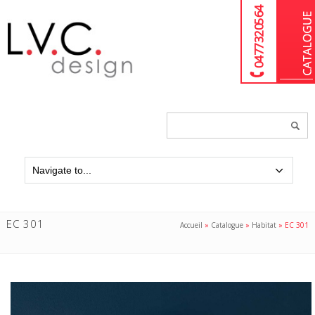
04 77 32 05 64
Chercher
un
produit...
EC 301
Accueil
»
Catalogue
»
Habitat
»
EC 301