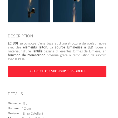
DESCRIPTION :
EC 301
se compose d’une base et d’une structure de couleur noire
avec des
éléments laiton
. La
source lumineuse à LED
logée à
l’intérieur d’une
lentille
dessine différentes formes de lumière, en
fonction de l’orientation
obtenue grâce à l’articulation de raccord
avec la base.
POSER UNE QUESTION SUR CE PRODUIT >
DÉTAILS :
9 cm
Diamètre
12 cm
Hauteur
Enzo Catellani
Designer