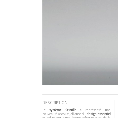
DESCRIPTION :
Le
système Scintilla
a représenté une
nouveauté absolue, alliance du
design essentiel
et polyvalent d’une lampe décorative et de la