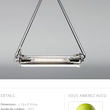
DÉTAILS :
VOUS AIMEREZ AUSSI :
L 16 x P 19 cm
Dimensions
1972
Année de création