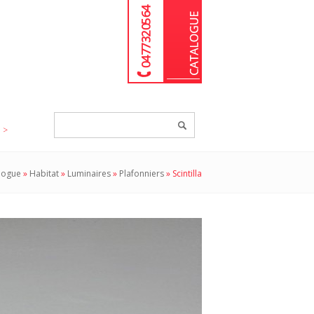
04 77 32 05 64
Chercher
un
produit...
logue
»
Habitat
»
Luminaires
»
Plafonniers
»
Scintilla