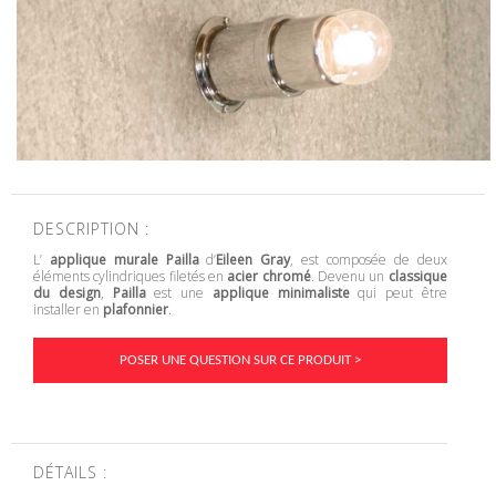
DESCRIPTION :
L’
applique murale Pailla
d’
Eileen Gray
, est composée de deux
éléments cylindriques filetés en
acier chromé
. Devenu un
classique
du design
,
Pailla
est une
applique minimaliste
qui peut être
installer en
plafonnier
.
POSER UNE QUESTION SUR CE PRODUIT >
DÉTAILS :