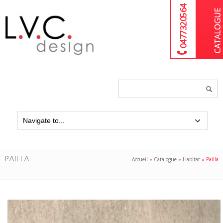
04 77 32 05 64
Chercher
un
produit...
PAILLA
Accueil
»
Catalogue
»
Habitat
»
Pailla