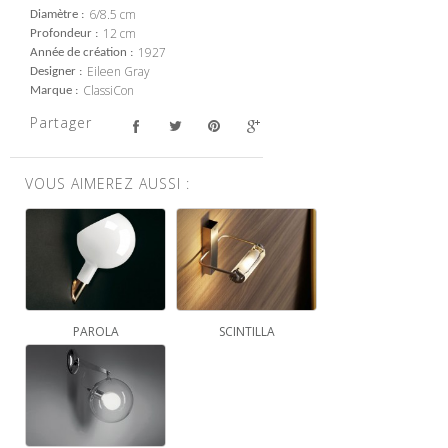
6/8.5 cm
Diamètre
12 cm
Profondeur
1927
Année de création
Eileen Gray
Designer
ClassiCon
Marque
Partager
VOUS AIMEREZ AUSSI :
PAROLA
SCINTILLA