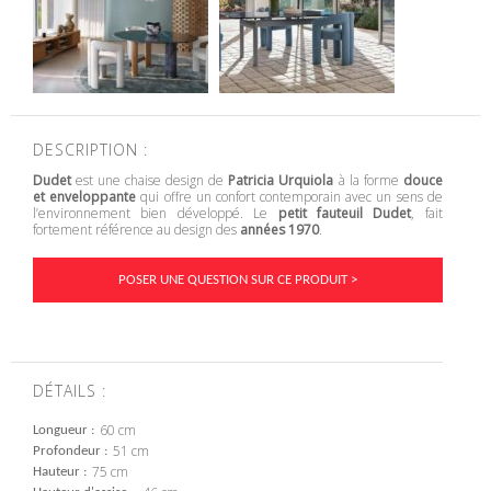
DESCRIPTION :
Dudet
est une chaise design de
Patricia Urquiola
à la forme
douce
et enveloppante
qui offre un confort contemporain avec un sens de
l’environnement bien développé. Le
petit fauteuil Dudet
, fait
fortement référence au design des
années 1970
.
POSER UNE QUESTION SUR CE PRODUIT >
DÉTAILS :
60 cm
Longueur
51 cm
Profondeur
75 cm
Hauteur