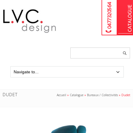
04 77 32 05 64
Chercher
un
produit...
DUDET
Accueil
»
Catalogue
»
Bureaux / Collectivités
»
Dudet