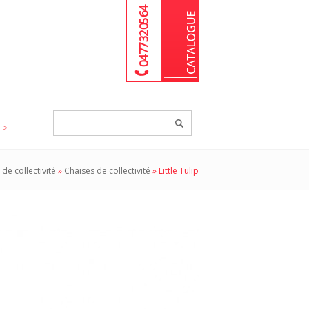
04 77 32 05 64
Chercher
un
produit...
 de collectivité
»
Chaises de collectivité
»
Little Tulip