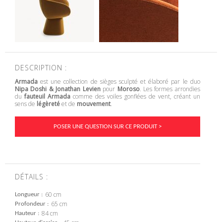
DESCRIPTION :
Armada
est une collection de sièges sculpté et élaboré par le duo
Nipa Doshi & Jonathan Levien
pour
Moroso
. Les formes arrondies
du
fauteuil Armada
comme des voiles gonflées de vent, créant un
sens de
légèreté
et de
mouvement
.
POSER UNE QUESTION SUR CE PRODUIT >
DÉTAILS :
60 cm
Longueur
65 cm
Profondeur
84 cm
Hauteur