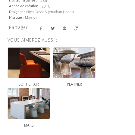
45 cm
Hauteur d'assise
2016
Année de création
Nipa Doshi & Jonathan Levien
Designer
Moroso
Marque
Partager
VOUS AIMEREZ AUSSI :
SOFT CHAIR
PLATNER
MARS