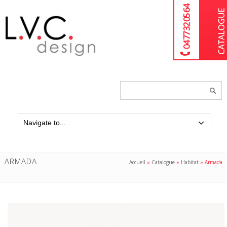
04 77 32 05 64
Chercher
un
produit...
ARMADA
Accueil
»
Catalogue
»
Habitat
»
Armada