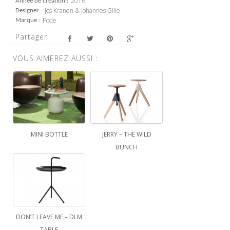
2016
Année de création
Jos Kranen & Johannes Gille
Designer
Pode
Marque
Partager
VOUS AIMEREZ AUSSI :
MINI BOTTLE
JERRY – THE WILD
BUNCH
DON’T LEAVE ME – DLM
TABLE