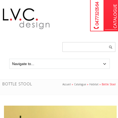
04 77 32 05 64
Chercher
un
produit...
BOTTLE STOOL
Accueil
»
Catalogue
»
Habitat
»
Bottle Stool