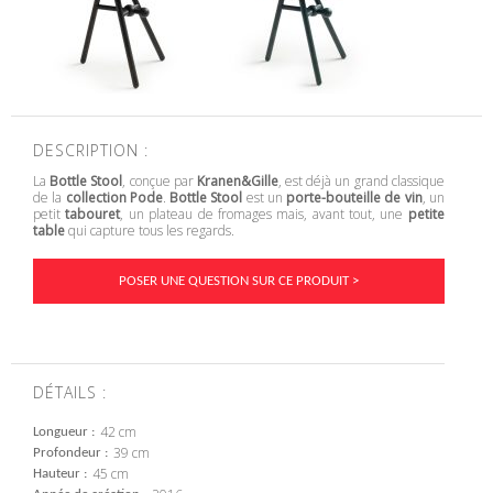
DESCRIPTION :
La
Bottle Stool
, conçue par
Kranen&Gille
, est déjà un grand classique
de la
collection Pode
.
Bottle Stool
est un
porte-bouteille de vin
, un
petit
tabouret
, un plateau de fromages mais, avant tout, une
petite
table
qui capture tous les regards.
POSER UNE QUESTION SUR CE PRODUIT >
DÉTAILS :
42 cm
Longueur
39 cm
Profondeur
45 cm
Hauteur