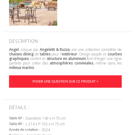
DESCRIPTION :
Angel
, conçue par
Angeletti & Ruzza
, est une collection complète de
chaises dining
de
tables
pour l’
extérieur
. Design souple et
courbes
graphiques
, confort et
structure en aluminium
font d’Angel une ligne
parfaite pour créer des
atmosphères conviviales
, même dans les
milieux marins
.
POSER UNE QUESTION SUR CE PRODUIT >
DÉTAILS :
Diamètre 149 x H 75 cm
Table 6P
L 214 x P 103 x H 75 cm
Table 8P
2024
Année de création