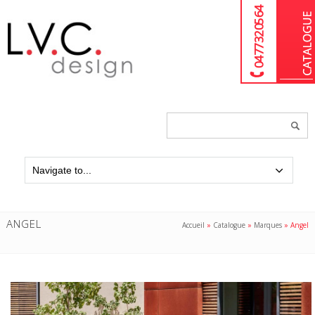
04 77 32 05 64
Chercher
un
produit...
ANGEL
Accueil
»
Catalogue
»
Marques
»
Angel