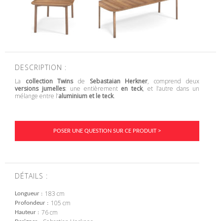
DESCRIPTION :
La
collection Twins
de
Sebastaian Herkner
, comprend deux
versions jumelles
: une entièrement
en teck
, et l’autre dans un
mélange entre l’
aluminium et le teck
.
POSER UNE QUESTION SUR CE PRODUIT >
DÉTAILS :
183 cm
Longueur
105 cm
Profondeur
76 cm
Hauteur