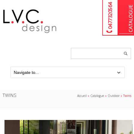
04 77 32 05 64
Chercher
un
produit...
TWINS
Accueil
»
Catalogue
»
Outdoor
»
Twins