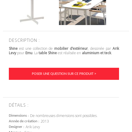
DESCRIPTION :
Shine
est une collection de
mobilier d’extérieur
, dessinée par
Arik
Levy
pour
Emu
. La
table Shine
est réalisée en
aluminium et teck
.
POSER UNE QUESTION SUR CE PRODUIT >
DÉTAILS :
De nombreuses dimensions sont possibles.
Dimensions
2013
Année de création
Arik Levy
Designer