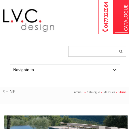
04 77 32 05 64
Chercher
un
produit...
SHINE
Accueil
»
Catalogue
»
Marques
»
Shine