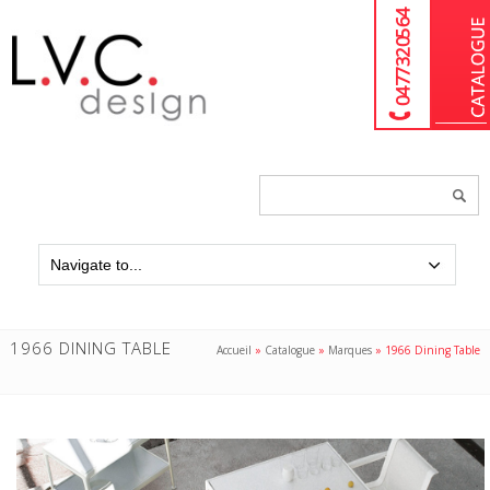
04 77 32 05 64
Chercher
un
produit...
1966 DINING TABLE
Accueil
»
Catalogue
»
Marques
»
1966 Dining Table