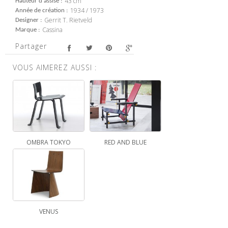
43 cm
Hauteur d'assise
1934 / 1973
Année de création
Gerrit T. Rietveld
Designer
Cassina
Marque
Partager
VOUS AIMEREZ AUSSI :
OMBRA TOKYO
RED AND BLUE
VENUS