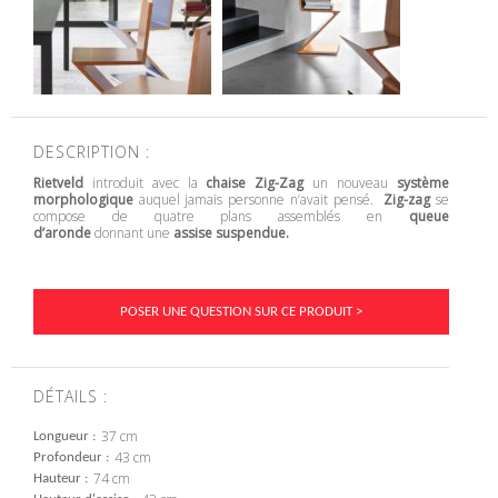
DESCRIPTION :
Rietveld
introduit avec la
chaise Zig-Zag
un nouveau
système
morphologique
auquel jamais personne n’avait pensé.
Zig-zag
se
compose de quatre plans assemblés en
queue
d’aronde
donnant une
assise suspendue.
POSER UNE QUESTION SUR CE PRODUIT >
DÉTAILS :
37 cm
Longueur
43 cm
Profondeur
74 cm
Hauteur