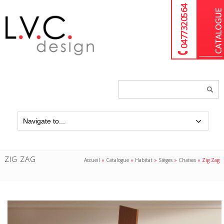
04 77 32 05 64
Chercher
un
produit...
ZIG ZAG
Accueil
»
Catalogue
»
Habitat
»
Sièges
»
Chaises
»
Zig Zag