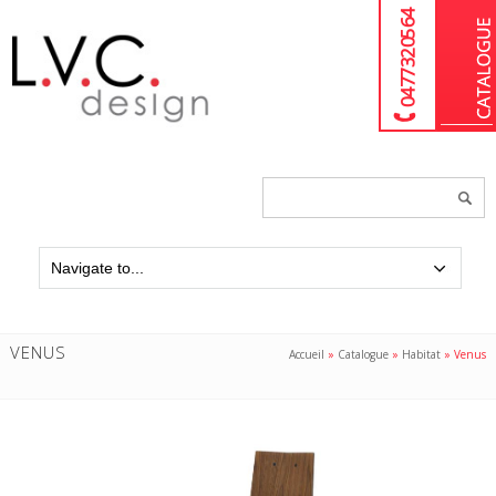
04 77 32 05 64
Chercher
un
produit...
VENUS
Accueil
»
Catalogue
»
Habitat
»
Venus