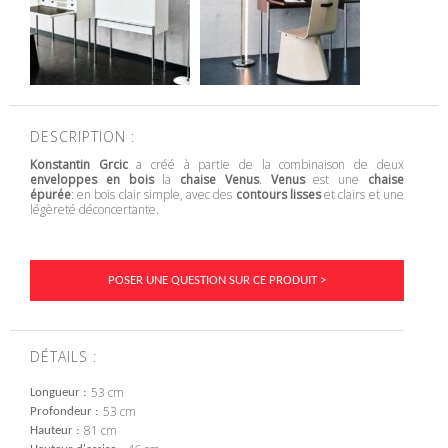
DESCRIPTION :
Konstantin Grcic
a créé à partie de la combinaison de deux
enveloppes en bois
la
chaise Venus
.
Venus
est une
chaise
épurée
: en bois clair simple, avec des
contours lisses
et clairs et une
légèreté déconcertante.
POSER UNE QUESTION SUR CE PRODUIT >
DÉTAILS :
53 cm
Longueur
53 cm
Profondeur
81 cm
Hauteur