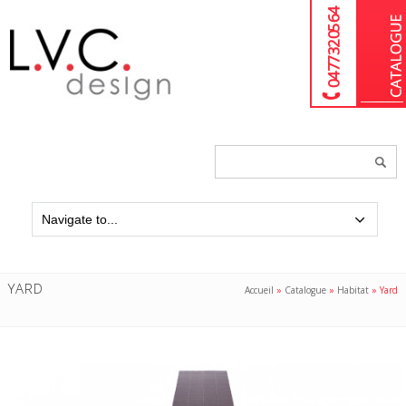
04 77 32 05 64
Chercher
un
produit...
YARD
Accueil
»
Catalogue
»
Habitat
»
Yard