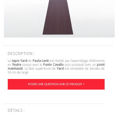
DESCRIPTION :
Le
tapis Yard
de
Paola Lenti
est réalisé par l’assemblage d’éléments
en
feutre
cousus avec le
Punto Cavallo
puis surpiqué avec un
point
matelassé
. La face supérieure de
Yard
est composée de bandes de
50 cm de large.
POSER UNE QUESTION SUR CE PRODUIT >
DÉTAILS :