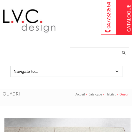
04 77 32 05 64
Chercher
un
produit...
QUADRI
Accueil
»
Catalogue
»
Habitat
»
Quadri