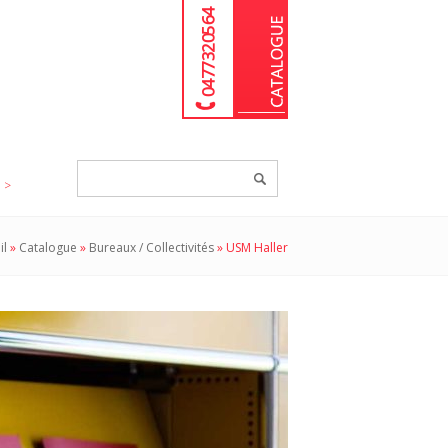
04 77 32 05 64
Chercher
un
produit...
il
»
Catalogue
»
Bureaux / Collectivités
»
USM Haller