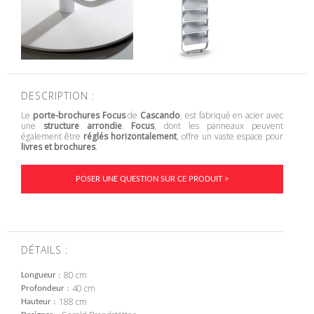
DESCRIPTION :
Le
porte-brochures Focus
de
Cascando
, est fabriqué en acier avec
une
structure arrondie
.
Focus
, dont les panneaux peuvent
également être
réglés horizontalement
, offre un vaste espace pour
livres et brochures
.
POSER UNE QUESTION SUR CE PRODUIT >
DÉTAILS :
80 cm
Longueur
40 cm
Profondeur
188 cm
Hauteur