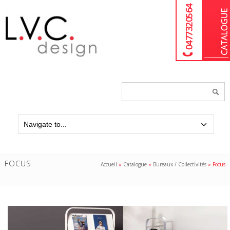
04 77 32 05 64
Chercher
un
produit...
FOCUS
Accueil
»
Catalogue
»
Bureaux / Collectivités
»
Focus