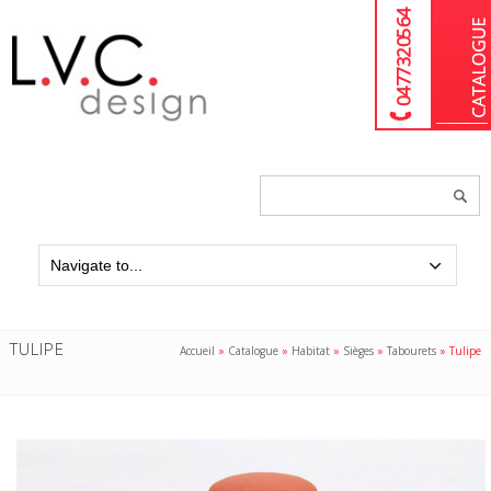
04 77 32 05 64
Chercher
un
produit...
TULIPE
Accueil
»
Catalogue
»
Habitat
»
Sièges
»
Tabourets
»
Tulipe