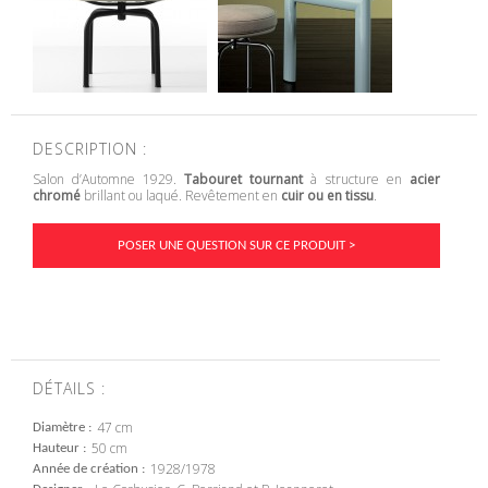
DESCRIPTION :
Salon d’Automne 1929.
Tabouret tournant
à structure en
acier
chromé
brillant ou laqué. Revêtement en
cuir ou en tissu
.
POSER UNE QUESTION SUR CE PRODUIT >
DÉTAILS :
47 cm
Diamètre
50 cm
Hauteur
1928/1978
Année de création