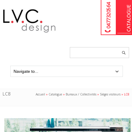
04 77 32 05 64
Chercher
un
produit...
LC8
Accueil
»
Catalogue
»
Bureaux / Collectivités
»
Sièges visiteurs
»
LC8