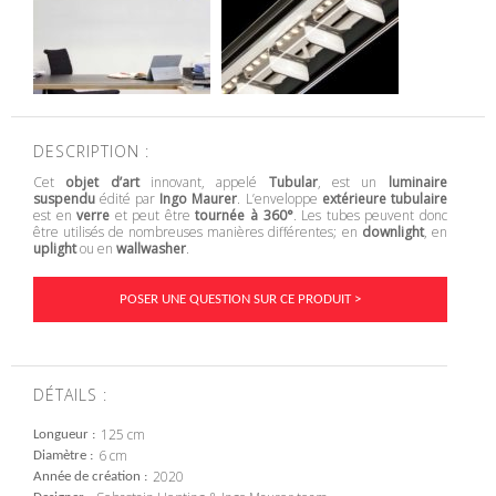
DESCRIPTION :
Cet
objet d’art
innovant, appelé
Tubular
, est un
luminaire
suspendu
édité par
Ingo Maurer
. L’enveloppe
extérieure tubulaire
est en
verre
et peut être
tournée à 360°
. Les tubes peuvent donc
être utilisés de nombreuses manières différentes; en
downlight
, en
uplight
ou en
wallwasher
.
POSER UNE QUESTION SUR CE PRODUIT >
DÉTAILS :
125 cm
Longueur
6 cm
Diamètre
2020
Année de création