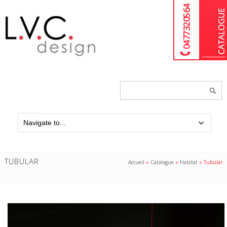
04 77 32 05 64
Chercher
un
produit...
TUBULAR
Accueil
»
Catalogue
»
Habitat
»
Tubular