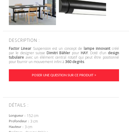
DESCRIPTION :
Factor Linear
Suspension est un concept de
lampe innovant
créé
par le designer suisse
Dimitri Bähler
pour
HAY
. Doté d’un
design
tubulaire
avec un élément central rotatif qui peut être positionné
pour fournir un mouvement infini à
360 degrés
.
POSER UNE QUESTION SUR CE PRODUIT >
DÉTAILS :
152 cm
Longueur
3 cm
Profondeur
3 cm
Hauteur