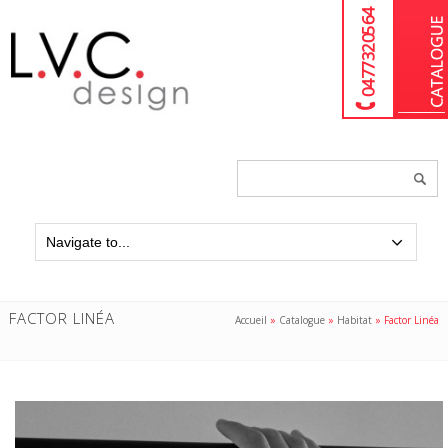
04 77 32 05 64
Chercher
un
produit...
FACTOR LINÉA
Accueil
»
Catalogue
»
Habitat
»
Factor Linéa