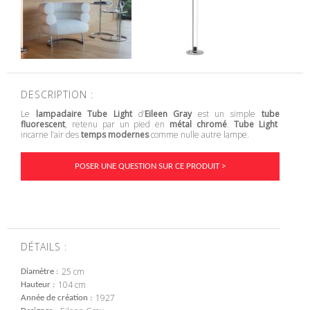
DESCRIPTION :
Le
lampadaire Tube Light
d’
Eileen Gray
est un simple
tube
fluorescent
, retenu par un pied en
métal chromé
.
Tube Light
incarne l’air des
temps modernes
comme nulle autre lampe.
POSER UNE QUESTION SUR CE PRODUIT >
DÉTAILS :
25 cm
Diamètre
104 cm
Hauteur
1927
Année de création