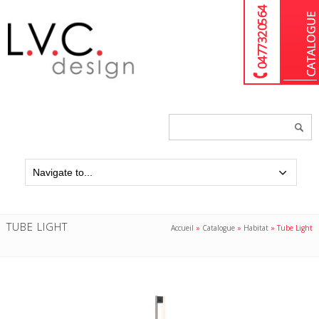
04 77 32 05 64
Chercher
un
produit...
TUBE LIGHT
Accueil
»
Catalogue
»
Habitat
»
Tube Light