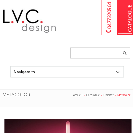
04 77 32 05 64
Chercher
un
produit...
METACOLOR
Accueil
»
Catalogue
»
Habitat
»
Metacolor