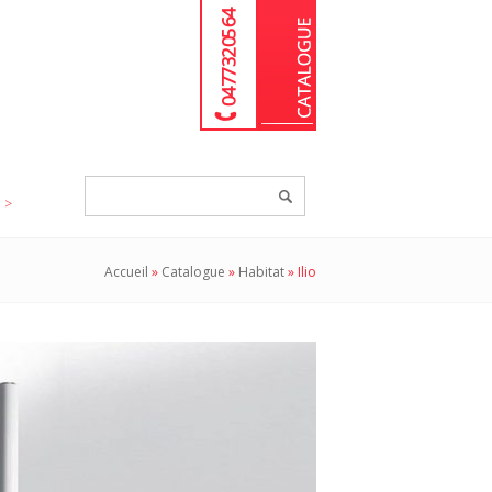
04 77 32 05 64
Chercher
un
produit...
Accueil
»
Catalogue
»
Habitat
»
Ilio