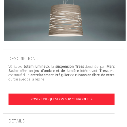
DESCRIPTION :
Véritable
totem lumineux
, la
suspension Tress
dessinée par
Marc
Sadler
offre un
jeu d’ombre et de lumière
intéressant.
Tress
est
constitué d’un
entrelacement irrégulier
de
rubans en fibre de verre
durcie avec de la résine.
POSER UNE QUESTION SUR CE PRODUIT >
DÉTAILS :