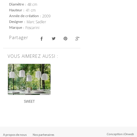
48 cm
Diamètre
41 cm
Hauteur
2009
Année de création
Marc Sadler
Designer
Foscarini
Marque
Partager
VOUS AIMEREZ AUSSI :
SWEET
Conception
iOnweb
A propos de nous
Nos partenaires