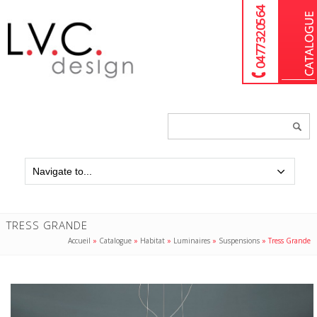
04 77 32 05 64
Chercher
un
produit...
TRESS GRANDE
Accueil
»
Catalogue
»
Habitat
»
Luminaires
»
Suspensions
»
Tress Grande