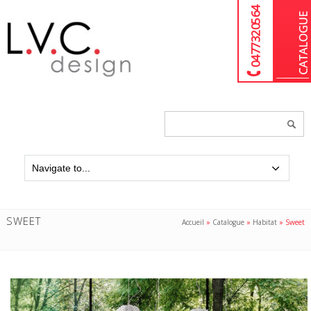
04 77 32 05 64
Chercher
un
produit...
SWEET
Accueil
»
Catalogue
»
Habitat
»
Sweet