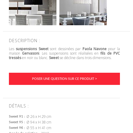
DESCRIPTION :
Les
suspensions Sweet
sont dessinées par
Paola Navone
pour la
maison
Gervasoni
. Les suspensions sont réalisées en
fils de PVC
tressés
en noir ou blanc.
Sweet
se décline dans trois dimensions.
POSER UNE QUESTION SUR CE PRODUIT >
DÉTAILS :
Ø 26 x H 29 cm
Sweet 91
Ø 94 x H 38 cm
Sweet 95
Ø 55 x H 41 cm
Sweet 96