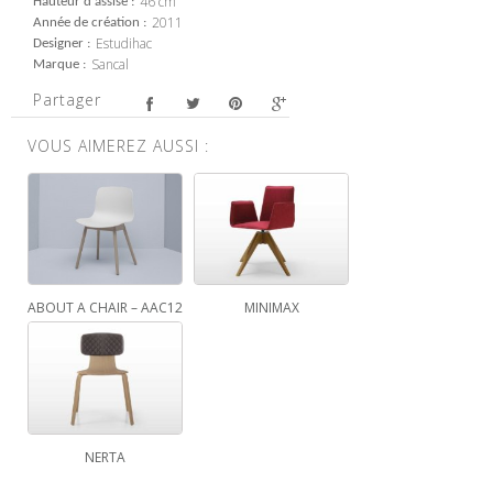
46 cm
Hauteur d'assise
2011
Année de création
Estudihac
Designer
Sancal
Marque
Partager
VOUS AIMEREZ AUSSI :
ABOUT A CHAIR – AAC12
MINIMAX
NERTA