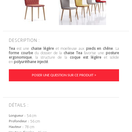
DESCRIPTION :
Tea
est une
chaise légère
et moelleuse aux
pieds en chêne
. La
forme courbe
du dossier de la
chaise Tea
favorise une
posture
ergonomique
, la structure de la
coque est légère
et solide
en
polyuréthane injecté
.
POSER UNE QUESTION SUR CE PRODUIT >
DÉTAILS :
54 cm
Longueur
56 cm
Profondeur
78 cm
Hauteur