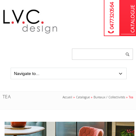
04 77 32 05 64
Chercher
un
produit...
TEA
Accueil
»
Catalogue
»
Bureaux / Collectivités
»
Tea