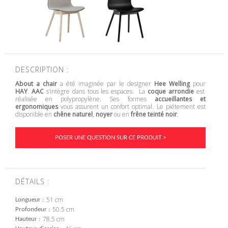
DESCRIPTION :
About a chair
a été imaginée par le designer
Hee Welling
pour
HAY
.
AAC
s’intègre dans tous les espaces. La
coque arrondie
est
réalisée en polypropylène. Ses formes
accueillantes et
ergonomiques
vous assurent un confort optimal. Le piétement est
disponible en
chêne naturel
,
noyer
ou en
frêne teinté noir
.
POSER UNE QUESTION SUR CE PRODUIT >
DÉTAILS :
51 cm
Longueur
50.5 cm
Profondeur
78.5 cm
Hauteur