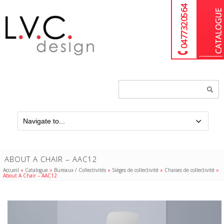
04 77 32 05 64
Chercher
un
produit...
ABOUT A CHAIR – AAC12
Accueil
»
Catalogue
»
Bureaux / Collectivités
»
Sièges de collectivité
»
Chaises de collectivité
»
About A Chair – AAC12