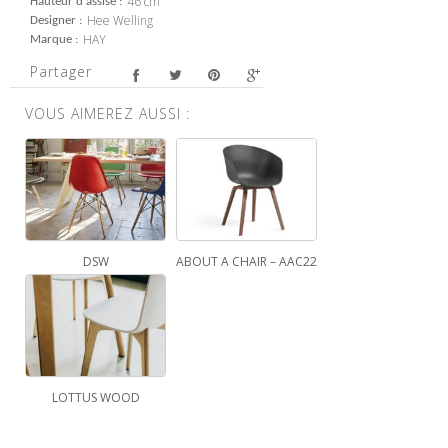
46 cm
Hauteur d'assise
Hee Welling
Designer
HAY
Marque
Partager
VOUS AIMEREZ AUSSI :
DSW
ABOUT A CHAIR – AAC22
LOTTUS WOOD