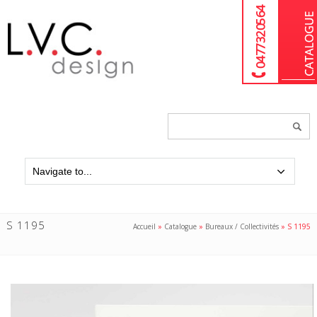
04 77 32 05 64
Chercher
un
produit...
S 1195
Accueil
»
Catalogue
»
Bureaux / Collectivités
»
S 1195