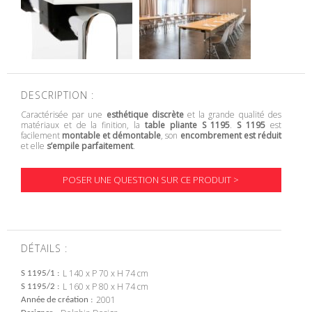
DESCRIPTION :
Caractérisée par une
esthétique discrète
et la grande qualité des
matériaux et de la finition, la
table pliante S 1195
.
S 1195
est
facilement
montable et démontable
, son
encombrement est réduit
et elle
s’empile parfaitement
.
POSER UNE QUESTION SUR CE PRODUIT >
DÉTAILS :
L 140 x P 70 x H 74 cm
S 1195/1
L 160 x P 80 x H 74 cm
S 1195/2
2001
Année de création