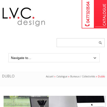
04 77 32 05 64
Chercher
un
produit...
DUBLO
Accueil
»
Catalogue
»
Bureaux / Collectivités
»
Dublo