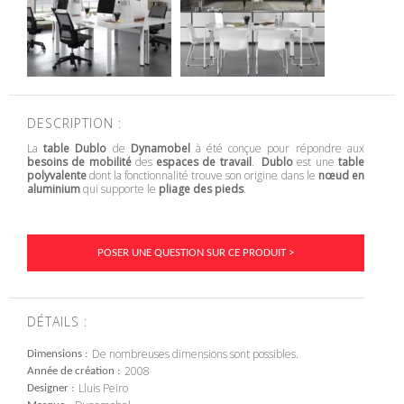
DESCRIPTION :
La
table Dublo
de
Dynamobel
à été conçue pour répondre aux
besoins de mobilité
des
espaces de travail
.
Dublo
est une
table
polyvalente
dont la fonctionnalité trouve son origine dans le
nœud en
aluminium
qui supporte le
pliage des pieds
.
POSER UNE QUESTION SUR CE PRODUIT >
DÉTAILS :
De nombreuses dimensions sont possibles.
Dimensions
2008
Année de création
Lluis Peiro
Designer