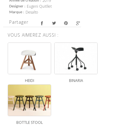
2019
Année de création
Eugeni Quitllet
Designer
Desalto
Marque
Partager
VOUS AIMEREZ AUSSI :
HEIDI
BINARIA
BOTTLE STOOL