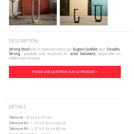
DESCRIPTION :
Strong Stool
est un tabouret conçu par
Eugeni Quitllet
pour
Desalto
.
Strong
possède une
structure en
acier tubulaire
, disponible en
différentes finitions.
POSER UNE QUESTION SUR CE PRODUIT >
DÉTAILS :
Ø 33 x H 47 cm
Tabouret
L 37 x P 39 x H 64 cm
Tabouret 64
L 37 x P 39 x H 80 cm
Tabouret 80