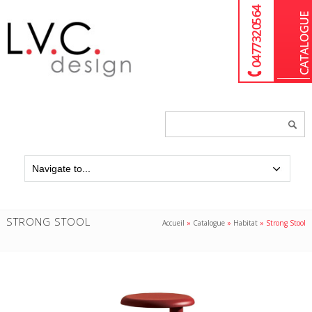
04 77 32 05 64
Chercher
un
produit...
STRONG STOOL
Accueil
»
Catalogue
»
Habitat
»
Strong Stool