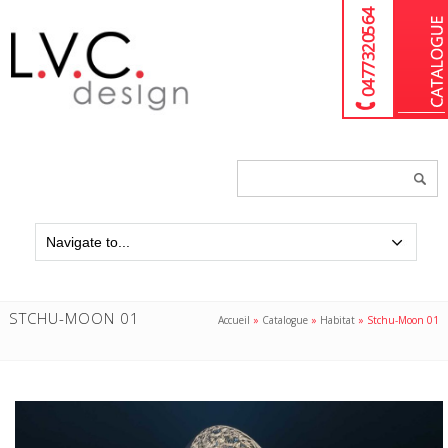
04 77 32 05 64
Chercher
un
produit...
STCHU-MOON 01
Accueil
»
Catalogue
»
Habitat
»
Stchu-Moon 01