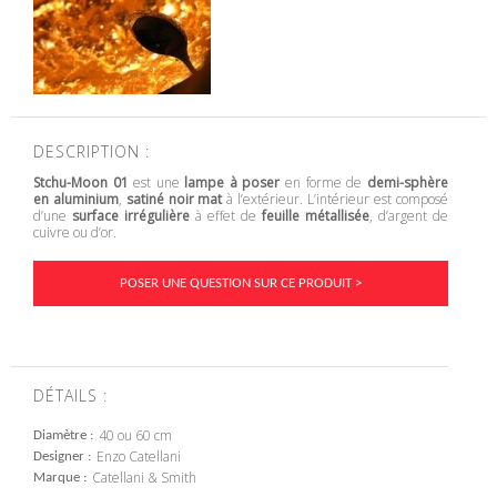
DESCRIPTION :
Stchu-Moon 01
est une
lampe à poser
en forme de
demi-sphère
en aluminium
,
satiné noir mat
à l’extérieur. L’intérieur est composé
d’une
surface irrégulière
à effet de
feuille métallisée
, d’argent de
cuivre ou d’or.
POSER UNE QUESTION SUR CE PRODUIT >
DÉTAILS :
40 ou 60 cm
Diamètre
Enzo Catellani
Designer
Catellani & Smith
Marque