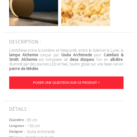
DESCRIPTION :
L’antithèse entre la lumière et l’obscurité, entre le Soleil et la Lune; la
lampe Alchemie
conçue par
Giulia Archimede
pour
Catellani &
Smith
.
Alchemie
est composée de
deux disques
: l’un en
albâtre
,
illuminé par des sources LED et fixe, l’autre glisse sur une base-rail en
pierre de Médée
.
POSER UNE QUESTION SUR CE PRODUIT >
DÉTAILS :
85 cm
Diamètre
150 cm
Longueur
Giulia Archimede
Designer