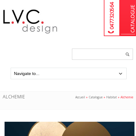
04 77 32 05 64
Chercher
un
produit...
ALCHEMIE
Accueil
»
Catalogue
»
Habitat
»
Alchemie