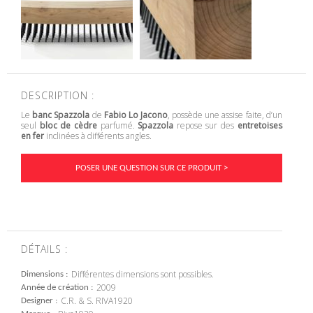
DESCRIPTION :
Le
banc Spazzola
de
Fabio Lo Jacono
, possède une assise faite, d’un
seul
bloc de cèdre
parfumé.
Spazzola
repose sur des
entretoises
en fer
inclinées à différents angles.
POSER UNE QUESTION SUR CE PRODUIT >
DÉTAILS :
Différentes dimensions sont possibles.
Dimensions
2009
Année de création
C.R. & S. RIVA1920
Designer