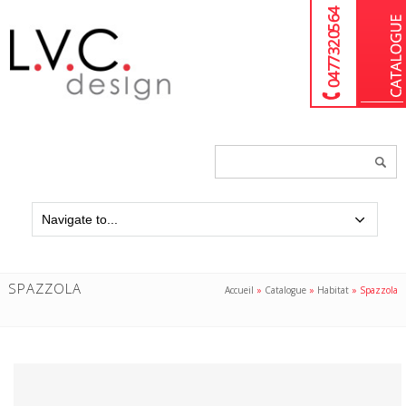
04 77 32 05 64
Chercher
un
produit...
SPAZZOLA
Accueil
»
Catalogue
»
Habitat
»
Spazzola