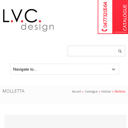
04 77 32 05 64
Chercher
un
produit...
MOLLETTA
Accueil
»
Catalogue
»
Habitat
»
Molletta