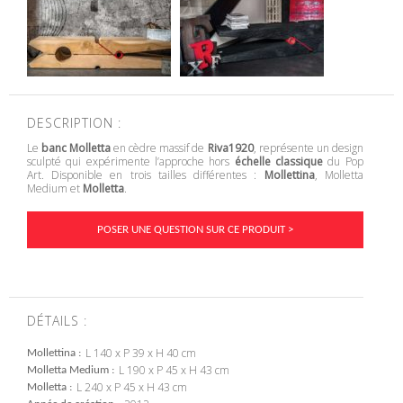
DESCRIPTION :
Le
banc Molletta
en cèdre massif de
Riva1920
, représente un design
sculpté qui expérimente l’approche hors
échelle classique
du Pop
Art. Disponible en trois tailles différentes :
Mollettina
, Molletta
Medium et
Molletta
.
POSER UNE QUESTION SUR CE PRODUIT >
DÉTAILS :
L 140 x P 39 x H 40 cm
Mollettina
L 190 x P 45 x H 43 cm
Molletta Medium
L 240 x P 45 x H 43 cm
Molletta