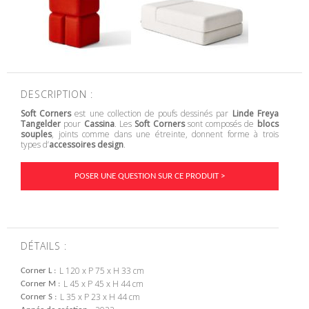
DESCRIPTION :
Soft Corners
est une collection de poufs dessinés par
Linde Freya
Tangelder
pour
Cassina
. Les
Soft Corners
sont composés de
blocs
souples
, joints comme dans une étreinte, donnent forme à trois
types d’
accessoires design
.
POSER UNE QUESTION SUR CE PRODUIT >
DÉTAILS :
L 120 x P 75 x H 33 cm
Corner L
L 45 x P 45 x H 44 cm
Corner M
L 35 x P 23 x H 44 cm
Corner S