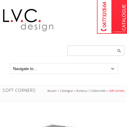
04 77 32 05 64
Chercher
un
produit...
SOFT CORNERS
Accueil
»
Catalogue
»
Bureaux / Collectivités
»
Soft corners