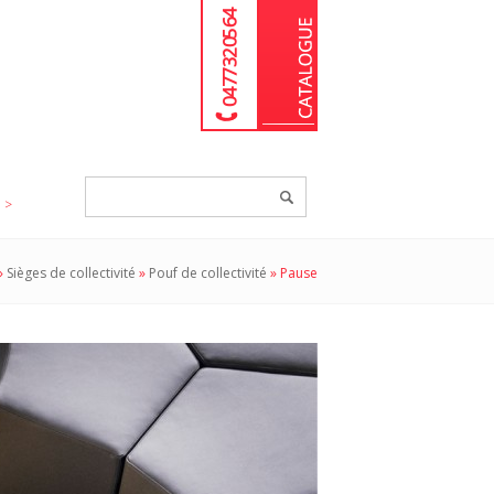
04 77 32 05 64
Chercher
un
produit...
»
Sièges de collectivité
»
Pouf de collectivité
»
Pause