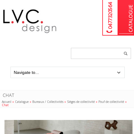
04 77 32 05 64
Chercher
un
produit...
CHAT
Accueil
»
Catalogue
»
Bureaux / Collectivités
»
Sièges de collectivité
»
Pouf de collectivité
»
Chat