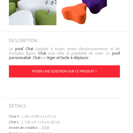
DESCRIPTION :
Le
pouf Chat
s’adapte à toutes sortes d’environnements et de
multiples façons;
Chat
vous offre la possibilité de créer un
pouf
personnalisé
.
Chat
est
léger et facile à déplacer
.
POSER UNE QUESTION SUR CE PRODUIT >
DÉTAILS :
L 90 x P 80 x H 37 cm
Chat S
L 130 x P 114 x H 42 cm
Chat L
2008
Année de création