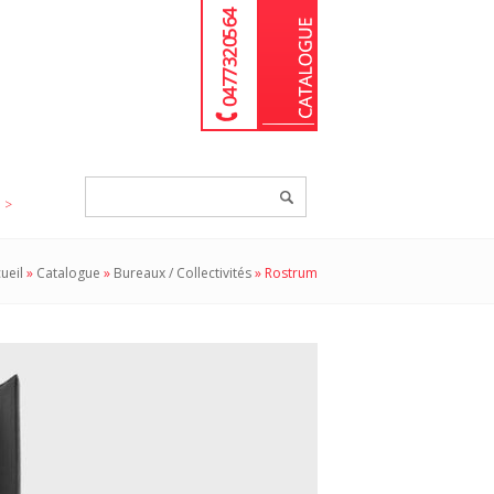
04 77 32 05 64
Chercher
un
produit...
ueil
»
Catalogue
»
Bureaux / Collectivités
»
Rostrum