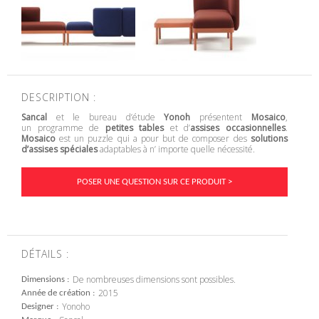
DESCRIPTION :
Sancal
et le bureau d’étude
Yonoh
présentent
Mosaico
,
un programme de
petites tables
et d’
assises occasionnelles
.
Mosaico
est un puzzle qui a pour but de composer des
solutions
d’assises spéciales
adaptables à n’ importe quelle nécessité.
POSER UNE QUESTION SUR CE PRODUIT >
DÉTAILS :
De nombreuses dimensions sont possibles.
Dimensions
2015
Année de création
Yonoho
Designer