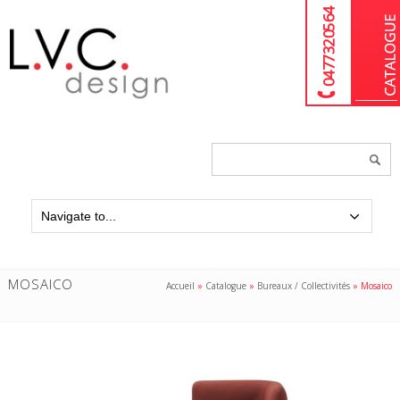
04 77 32 05 64
Chercher
un
produit...
MOSAICO
Accueil
»
Catalogue
»
Bureaux / Collectivités
»
Mosaico