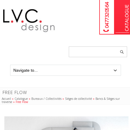
04 77 32 05 64
Chercher
un
produit...
FREE FLOW
Accueil
»
Catalogue
»
Bureaux / Collectivités
»
Sièges de collectivité
»
Bancs & Sièges sur
traverse
»
Free Flow