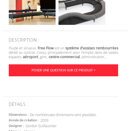
DESCRIPTION :
Fluide et sinueux,
Free Flow
est un
système d’assises rembourrées
dédié au contrat. Conçu principalement pour l’emploi dans de vastes
espaces:
aéroport
, gare,
centre-commercial
, administration…
POSER UNE QUESTION SUR CE PRODUIT >
DÉTAILS :
De nombreuses dimensions sont possibles.
Dimensions
2009
Année de création
Gordon Guillaumier
Designer