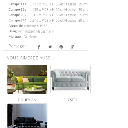
L 111 x P 88 x H 66 et H assise: 39 cm
Canapé 111
L 158 x P 98 x H 66 et H assise: 39 cm
Canapé 158
L 202 x P 98 x H 66 et H assise: 39 cm
Canapé 202
L 246 x P 98 x H 66 et H assise: 39 cm
Canapé 246
1963
Année de création
Robert Haussmann
Designer
De Sede
Marque
Partager
VOUS AIMEREZ AUSSI :
BOHEMIAN
CHESTER