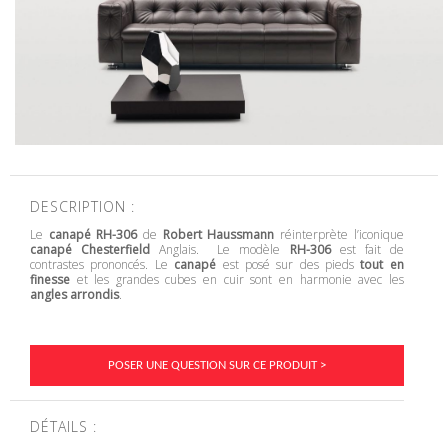
DESCRIPTION :
Le
canapé RH-306
de
Robert Haussmann
réinterprète l’iconique
canapé Chesterfield
Anglais. Le modèle
RH-306
est fait de
contrastes prononcés. Le
canapé
est posé sur des pieds
tout en
finesse
et les grandes cubes en cuir sont en harmonie avec les
angles arrondis
.
POSER UNE QUESTION SUR CE PRODUIT >
DÉTAILS :