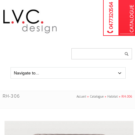
04 77 32 05 64
Chercher
un
produit...
RH-306
Accueil
»
Catalogue
»
Habitat
»
RH-306