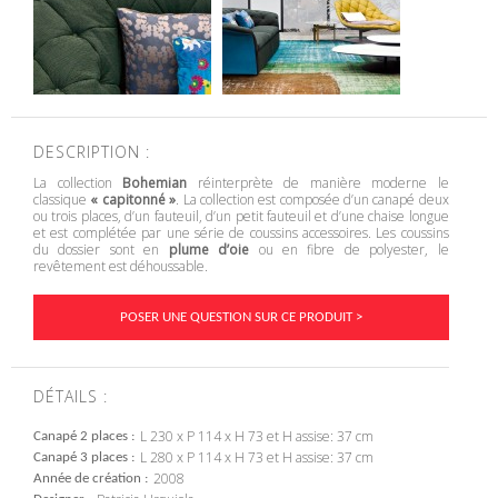
DESCRIPTION :
La collection
Bohemian
réinterprète de manière moderne le
classique
« capitonné »
. La collection est composée d’un canapé deux
ou trois places, d’un fauteuil, d’un petit fauteuil et d’une chaise longue
et est complétée par une série de coussins accessoires. Les coussins
du dossier sont en
plume d’oie
ou en fibre de polyester, le
revêtement est déhoussable.
POSER UNE QUESTION SUR CE PRODUIT >
DÉTAILS :
L 230 x P 114 x H 73 et H assise: 37 cm
Canapé 2 places
L 280 x P 114 x H 73 et H assise: 37 cm
Canapé 3 places
2008
Année de création