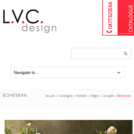
04 77 32 05 64
Chercher
un
produit...
BOHEMIAN
Accueil
»
Catalogue
»
Habitat
»
Sièges
»
Canapés
»
Bohemian