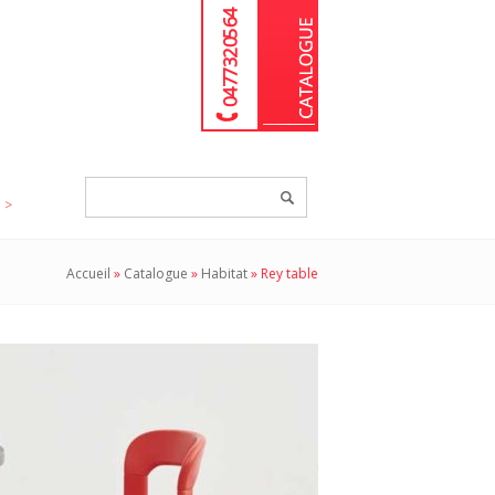
04 77 32 05 64
Chercher
un
produit...
Accueil
»
Catalogue
»
Habitat
»
Rey table