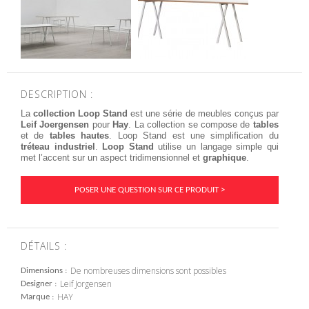
DESCRIPTION :
La
c
ollection
Loop Stand
est une série de
meubles conçus par
Leif
Joergensen
pour
Hay
.
La collection se compose
de
tables
et de
tables hautes
.
Loop Stand
est une simplification
du
tréteau
industriel
.
Loop Stand
utilise
un langage
simple qui
met l’accent sur
un aspect
tridimensionnel
et
graphique
.
POSER UNE QUESTION SUR CE PRODUIT >
DÉTAILS :
De nombreuses dimensions sont possibles
Dimensions
Leif Jorgensen
Designer
HAY
Marque