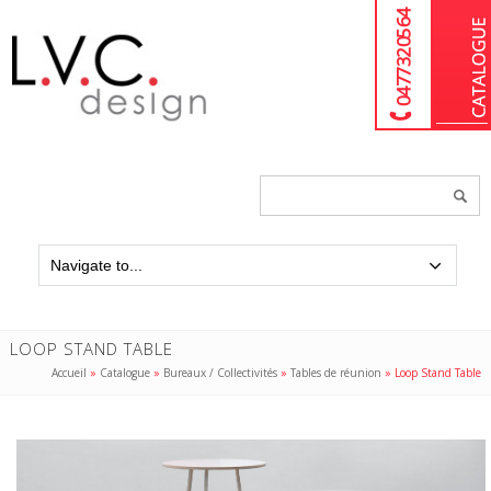
04 77 32 05 64
Chercher
un
produit...
LOOP STAND TABLE
Accueil
»
Catalogue
»
Bureaux / Collectivités
»
Tables de réunion
»
Loop Stand Table