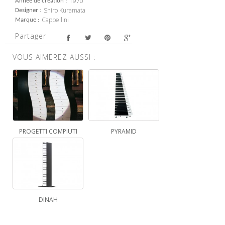
1970
Année de création
Shiro Kuramata
Designer
Cappellini
Marque
Partager
VOUS AIMEREZ AUSSI :
PROGETTI COMPIUTI
PYRAMID
DINAH