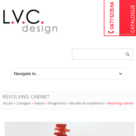
04 77 32 05 64
Chercher
un
produit...
REVOLVING CABINET
Accueil
»
Catalogue
»
Habitat
»
Rangements
»
Meubles de complément
»
Revolving Cabinet