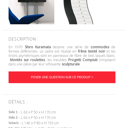
DESCRIPTION :
En 1970
Shiro Kuramata
dessine une série de
commodes
de
formes différentes. Le cadre est réalisé en
frêne teinté noir
et les
tiroirs asymétriques sont en panneaux de fibre de bois laqués blanc.
Montés sur roulettes
, les meubles
Progetti Compiuti
s’imposent
dans une pièce par leur silhouette
sculpturale
.
POSER UNE QUESTION SUR CE PRODUIT >
DÉTAILS :
L 63 x P 50 x H 170 cm
Side 1
L 63 x P 50 x H 170 cm
Side 2
L 140 x P 80 x H 155 cm
Solaris