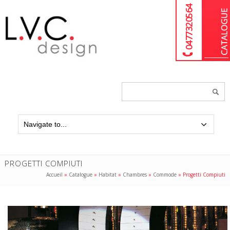
04 77 32 05 64
Chercher
un
produit...
PROGETTI COMPIUTI
Accueil
»
Catalogue
»
Habitat
»
Chambres
»
Commode
»
Progetti Compiuti