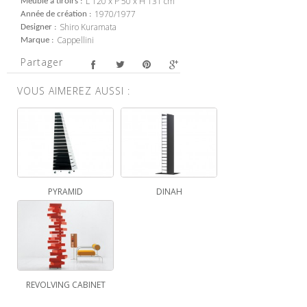
L 120 x P 50 x H 131 cm
Meuble à tiroirs
1970/1977
Année de création
Shiro Kuramata
Designer
Cappellini
Marque
Partager
VOUS AIMEREZ AUSSI :
PYRAMID
DINAH
REVOLVING CABINET